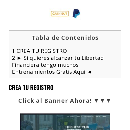
Tabla de Contenidos
1
CREA TU REGISTRO
2
► Si quieres alcanzar tu Libertad
Financiera tengo muchos
Entrenamientos Gratis Aquí ◄
CREA TU REGISTRO
Click al Banner Ahora!
▼▼▼